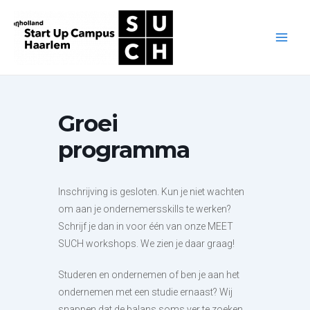
Ga
naar
de
Main
inhoud
Men
Groei
programma
Inschrijving is gesloten. Kun je niet wachten
om aan je ondernemersskills te werken?
Schrijf je dan in voor één van onze MEET
SUCH workshops. We zien je daar graag!
Studeren en ondernemen of ben je aan het
ondernemen met een studie ernaast? Wij
snappen dat de balans soms ver te zoeken