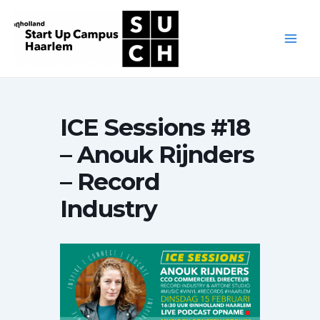
Ga
naar
de
Main
inhoud
Men
ICE Sessions #18
– Anouk Rijnders
– Record
Industry