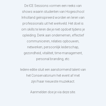
De ICE Sessions vormen een reeks van
shows waarin studenten van Hogeschool
Inholland geïnspireerd worden en leren van
professionals uit het werkveld. Het doel is
om skills te leren die je niet opdoet tijdens je
opleiding. Denk aan ondernemen, effectief
communiceren, relaties opbouwen,
netwerken, persoonlijk leiderschap,
gezondheid, vitaliteit, time-management,
personal branding, etc.
Iedere editie sluit een aanstormend talent van
het Conservatorium het event af met
zijn/haar nieuwste muziekact.
Aanmelden doe je via deze site.