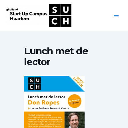
Ga
naar
de
Main
inhoud
Men
Lunch met de
lector