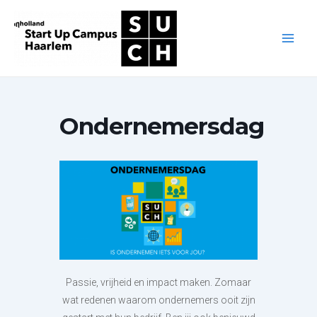
Ga
naar
de
Main
inhoud
Men
Ondernemersdag
Passie, vrijheid en impact maken. Zomaar
wat redenen waarom ondernemers ooit zijn